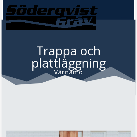
Hoppa
Av
admin
/
september 19, 2025
till
innehåll
Trappa och
plattläggning
Värnamo