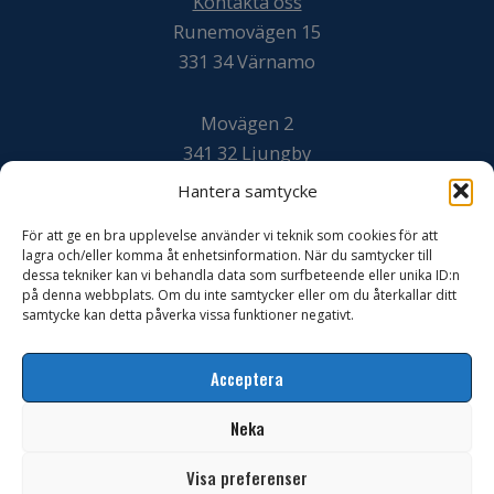
Kontakta oss
Runemovägen 15
331 34 Värnamo
Movägen 2
341 32 Ljungby
Hantera samtycke
Svarvaregatan 20
För att ge en bra upplevelse använder vi teknik som cookies för att
302 50 Halmstad
lagra och/eller komma åt enhetsinformation. När du samtycker till
dessa tekniker kan vi behandla data som surfbeteende eller unika ID:n
på denna webbplats. Om du inte samtycker eller om du återkallar ditt
Växel: 0370 – 130 59
samtycke kan detta påverka vissa funktioner negativt.
Acceptera
Neka
Copyright © 2026 Söderqvist Gräv AB
Visa preferenser