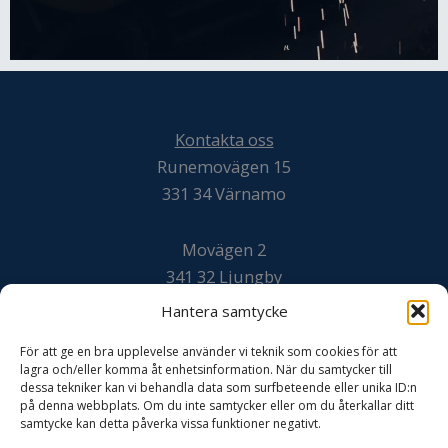
Kontakta oss
Runemovägen 15
331 34 Värnamo
Movägen 2
341 32 Ljungby
Hantera samtycke
Svarvaregatan 20
För att ge en bra upplevelse använder vi teknik som cookies för att
302 50 Halmstad
lagra och/eller komma åt enhetsinformation. När du samtycker till
dessa tekniker kan vi behandla data som surfbeteende eller unika ID:n
på denna webbplats. Om du inte samtycker eller om du återkallar ditt
Växel: 0370 – 130 59
samtycke kan detta påverka vissa funktioner negativt.