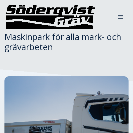
Hoppa
till
innehåll
Maskinpark för alla mark- och
grävarbeten