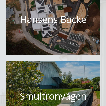
Hansens Backe
Smultronvägen