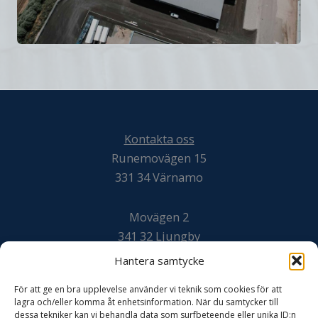
Kontakta oss
Runemovägen 15
331 34 Värnamo
Movägen 2
341 32 Ljungby
Hantera samtycke
Svarvaregatan 20
För att ge en bra upplevelse använder vi teknik som cookies för att
302 50 Halmstad
lagra och/eller komma åt enhetsinformation. När du samtycker till
dessa tekniker kan vi behandla data som surfbeteende eller unika ID:n